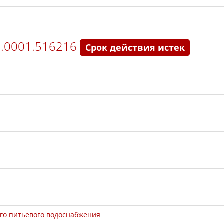
U.0001.516216
Срок действия истек
го питьевого водоснабжения