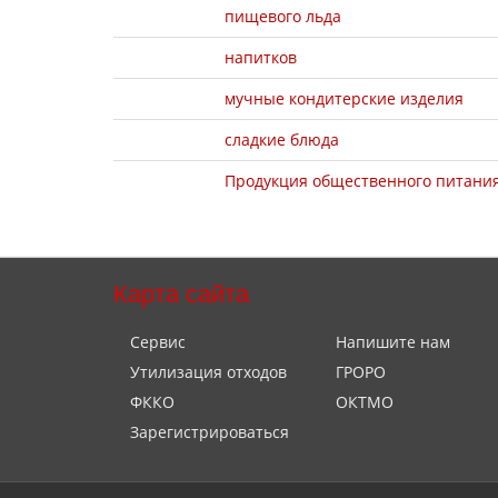
пищевого льда
напитков
мучные кондитерские изделия
сладкие блюда
Продукция общественного питани
Карта сайта
Сервис
Напишите нам
Утилизация отходов
ГРОРО
ФККО
ОКТМО
Зарегистрироваться