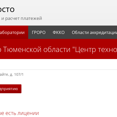
осто
и расчет платежей
аборатории
ГРОРО
ФККО
Области аккредитаци
 Тюменской области "Центр техно
йте, д. 107/1
едприятию
ые есть лицении