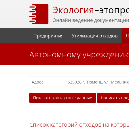
Экология
– это пр
Онлайн ведение документации 
Предприятия
Утилизация отходов
Л
Автономному учреждению
Адрес
625026,г. Тюмень, ул. Мельника
Показать контактные данные
Написать пр
Список категорий отходов на котор