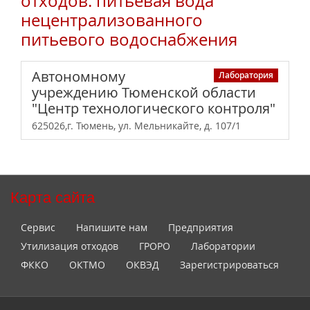
отходов: питьевая вода
нецентрализованного
питьевого водоснабжения
Автономному
Лаборатория
учреждению Тюменской области
"Центр технологического контроля"
625026,г. Тюмень, ул. Мельникайте, д. 107/1
Карта сайта
Сервис
Напишите нам
Предприятия
Утилизация отходов
ГРОРО
Лаборатории
ФККО
ОКТМО
ОКВЭД
Зарегистрироваться