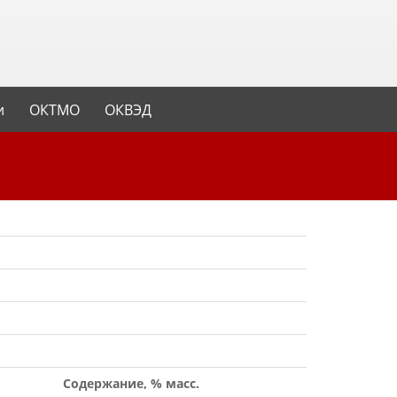
и
ОКТМО
ОКВЭД
Содержание, % масс.