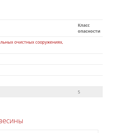
Класс
опасности
ьных очистных сооружениях,
5
евесины