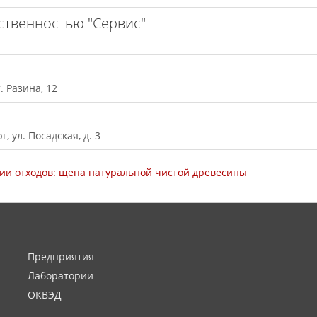
ственностью "Сервис"
. Разина, 12
, ул. Посадская, д. 3
ии отходов: щепа натуральной чистой древесины
Предприятия
Лаборатории
ОКВЭД