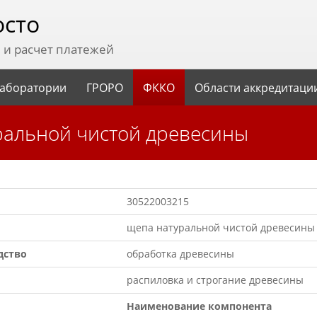
осто
и расчет платежей
аборатории
ГРОРО
ФККО
Области аккредитаци
уральной чистой древесины
30522003215
щепа натуральной чистой древесины
дство
обработка древесины
распиловка и строгание древесины
Наименование компонента