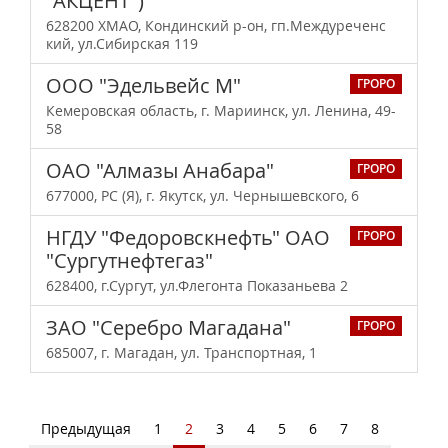
"АКЦЕНТ")
628200 ХМАО, Кондинский р-он, гп.Междуреченс
кий, ул.Сибирская 119
ООО "Эдельвейс М"
ГРОРО
Кемеровская область, г. Мариинск, ул. Ленина, 49-
58
ОАО "Алмазы Анабара"
ГРОРО
677000, РС (Я), г. Якутск, ул. Чернышевского, 6
НГДУ "Федоровскнефть" ОАО
ГРОРО
"Сургутнефтегаз"
628400, г.Сургут, ул.Флегонта Показаньева 2
ЗАО "Серебро Магадана"
ГРОРО
685007, г. Магадан, ул. Транспортная, 1
Предыдущая
1
2
3
4
5
6
7
8