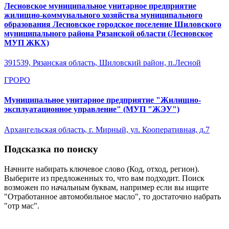
Лесновское муниципальное унитарное предприятие
жилищно-коммунального хозяйства муниципального
образования Лесновское городское поселение Шиловского
муниципального района Рязанской области (Лесновское
МУП ЖКХ)
391539, Рязанская область, Шиловский район, п.Лесной
ГРОРО
Муниципальное унитарное предприятие "Жилищно-
эксплуатационное управление" (МУП "ЖЭУ")
Архангельская область, г. Мирный, ул. Кооперативная, д.7
Подсказка по поиску
Начните набирать ключевое слово (Код, отход, регион).
Выберите из предложенных то, что вам подходит. Поиск
возможен по начальным буквам, например если вы ищите
"Отработанное автомобильное масло", то достаточно набрать
"отр мас".