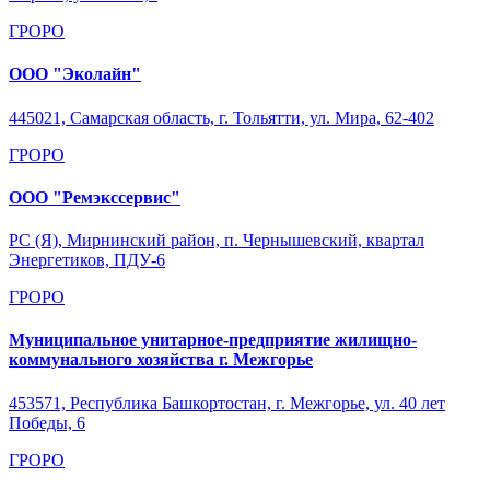
ГРОРО
ООО "Эколайн"
445021, Самарская область, г. Тольятти, ул. Мира, 62-402
ГРОРО
ООО "Ремэкссервис"
РС (Я), Мирнинский район, п. Чернышевский, квартал
Энергетиков, ПДУ-6
ГРОРО
Муниципальное унитарное-предприятие жилищно-
коммунального хозяйства г. Межгорье
453571, Республика Башкортостан, г. Межгорье, ул. 40 лет
Победы, 6
ГРОРО