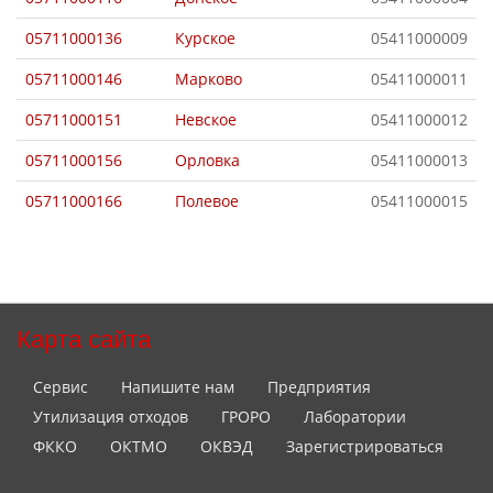
05711000136
Курское
05411000009
05711000146
Марково
05411000011
05711000151
Невское
05411000012
05711000156
Орловка
05411000013
05711000166
Полевое
05411000015
Карта сайта
Сервис
Напишите нам
Предприятия
Утилизация отходов
ГРОРО
Лаборатории
ФККО
ОКТМО
ОКВЭД
Зарегистрироваться