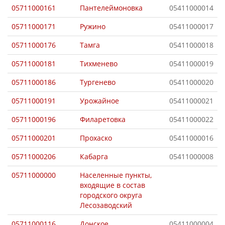
05711000161
Пантелеймоновка
05411000014
05711000171
Ружино
05411000017
05711000176
Тамга
05411000018
05711000181
Тихменево
05411000019
05711000186
Тургенево
05411000020
05711000191
Урожайное
05411000021
05711000196
Филаретовка
05411000022
05711000201
Прохаско
05411000016
05711000206
Кабарга
05411000008
05711000000
Населенные пункты,
входящие в состав
городского округа
Лесозаводский
05711000116
Донское
05411000004