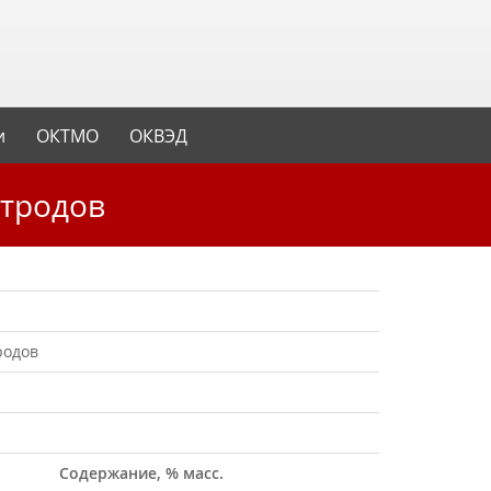
и
ОКТМО
ОКВЭД
ектродов
родов
Содержание, % масс.