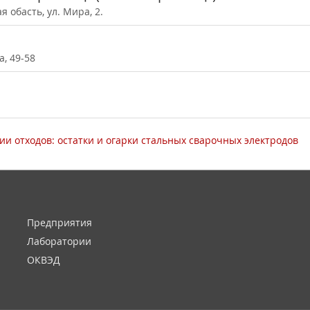
я обасть, ул. Мира, 2.
а, 49-58
и отходов: остатки и огарки стальных сварочных электродов
Предприятия
Лаборатории
ОКВЭД