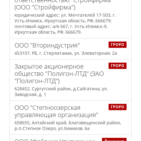
(ООО "Стройфирма")
юридический адрес: ул. Мечтателей 17-503, г.
Усть-Илимск, Иркутская область, РФ, 666679;
почтовый адрес: а/я 667, г. Усть-Илимск-9,
Иркутская область, РФ, 666679.
ООО "Вториндустрия"
ГРОРО
453107, РБ, г. Стерлитамак, ул. Элеваторная, 2а
Закрытое акционерное
ГРОРО
общество "Полигон-ЛТД" (ЗАО
"Полигон-ЛТД")
628452, Сургутский район, д.Сайгатина, ул.
Заводская, д. 1
ООО "Степноозерская
ГРОРО
управляющая организация"
658655, Алтайский край, Благовещенский район,
р.п.Степное Озеро, ул.Химиков, 6а
Лицензия