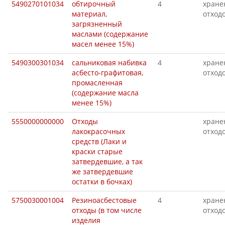
5490270101034
обтирочный
4
хране
материал,
отход
загрязненный
маслами (содержание
масел менее 15%)
5490300301034
сальниковая набивка
4
хране
асбесто-графитовая,
отход
промасленная
(содержание масла
менее 15%)
5550000000000
Отходы
хране
лакокрасочных
отход
средств (Лаки и
краски старые
затвердевшие, а так
же затвердевшие
остатки в бочках)
5750030001004
Резиноасбестовые
4
хране
отходы (в том числе
отход
изделия