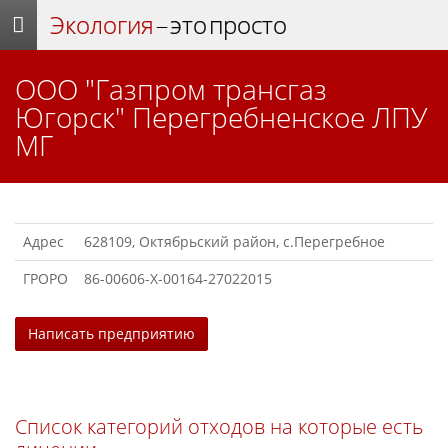
Экология
– это просто
ООО "Газпром трансгаз
Югорск" Перегребненское ЛПУ
МГ
Адрес
628109, Октябрьский район, с.Перегребное
ГРОРО
86-00606-Х-00164-27022015
Написать предприятию
Список категорий отходов на которые есть