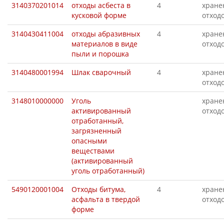
3140370201014
отходы асбеста в
4
хране
кусковой форме
отход
3140430411004
отходы абразивных
4
хране
материалов в виде
отход
пыли и порошка
3140480001994
Шлак сварочный
4
хране
отход
3148010000000
Уголь
хране
активированный
отход
отработанный,
загрязненный
опасными
веществами
(активированный
уголь отработанный)
5490120001004
Отходы битума,
4
хране
асфальта в твердой
отход
форме