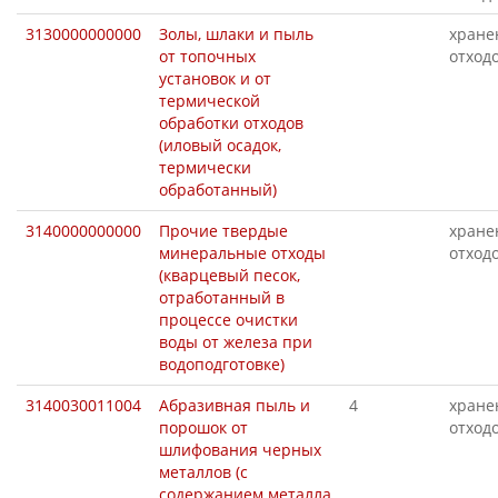
3130000000000
Золы, шлаки и пыль
хране
от топочных
отход
установок и от
термической
обработки отходов
(иловый осадок,
термически
обработанный)
3140000000000
Прочие твердые
хране
минеральные отходы
отход
(кварцевый песок,
отработанный в
процессе очистки
воды от железа при
водоподготовке)
3140030011004
Абразивная пыль и
4
хране
порошок от
отход
шлифования черных
металлов (с
содержанием металла