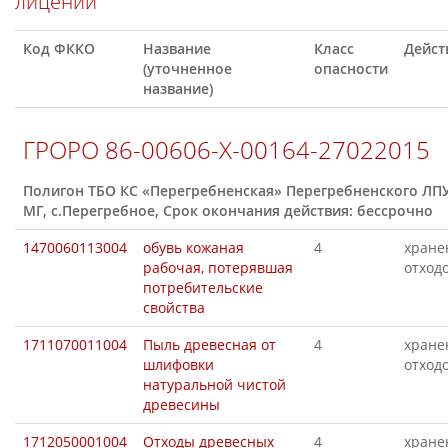
лицении
Код ФККО
Название
Класс
Дейст
(уточненное
опасности
название)
ГРОРО 86-00606-Х-00164-27022015
Полигон ТБО КС «Перегребненская» Перегребненского ЛП
МГ, с.Перегребное, Срок окончания действия: бессрочно
1470060113004
обувь кожаная
4
хране
рабочая, потерявшая
отход
потребительские
свойства
1711070011004
Пыль древесная от
4
хране
шлифовки
отход
натуральной чистой
древесины
1712050001004
Отходы древесных
4
хране