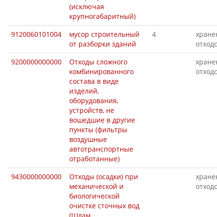
(исключая
крупногабаритный)
9120060101004
мусор строительный
4
хране
от разборки зданий
отход
9200000000000
Отходы сложного
хране
комбинированного
отход
состава в виде
изделий,
оборудования,
устройств, не
вошедшие в другие
пункты (фильтры
воздушные
автотранспортные
отработанные)
9430000000000
Отходы (осадки) при
хране
механической и
отход
биологической
очистке сточных вод
(Шлам