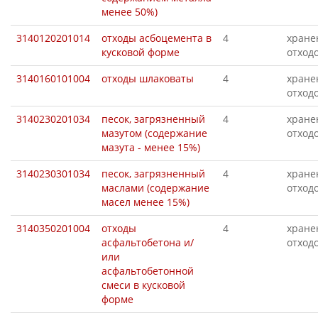
менее 50%)
3140120201014
отходы асбоцемента в
4
хране
кусковой форме
отход
3140160101004
отходы шлаковаты
4
хране
отход
3140230201034
песок, загрязненный
4
хране
мазутом (содержание
отход
мазута - менее 15%)
3140230301034
песок, загрязненный
4
хране
маслами (содержание
отход
масел менее 15%)
3140350201004
отходы
4
хране
асфальтобетона и/
отход
или
асфальтобетонной
смеси в кусковой
форме