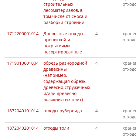
строительных
отход
лесоматериалов, в
том числе от сноса и
разборки строений
1712200001014
Древесные отходы с
4
хране
пропиткой и
отход
покрытиями
несортированные
1719010601004
обрезь разнородной
4
хране
древесины
отход
(например,
содержащая обрезь
древесно-стружечных
и/или древесно-
волокнистых плит)
1872040101014
отходы рубероида
4
хране
отход
1872040201014
отходы толи
4
хране
отход