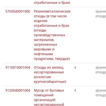
отработанные и брак)
5750040001000
Резинометаллические
хране
отходы (в том числе
отход
изделия
отработанные и брак
(отходы
производственных
материалов,
загрязненных
жировыми и
нефтяными
продуктами, твердые)
9110010001004
Отходы из жилищ
4
хране
несортированные
отход
(исключая
крупногабаритные)
9120040001004
Мусор от бытовых
4
хране
помещений
отход
организаций
несортированный