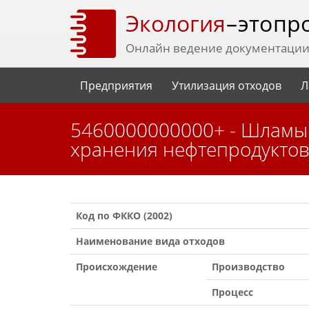
Экология
– это пр
Онлайн ведение документации 
Предприятия
Утилизация отходов
Л
5460000000000+ - Шламы нефти и нефтепродуктов (нефтешлам от зачистки емкостей
хранения нефтепродукто
Код по ФККО (2002)
Наименование вида отходов
Происхождение
Производство
Процесс