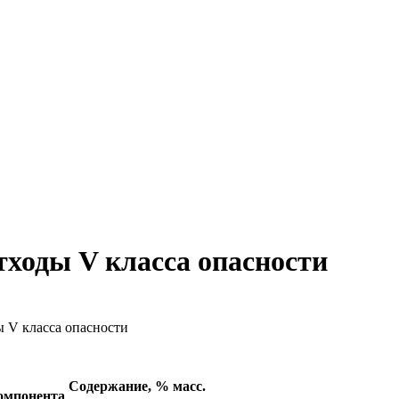
тходы V класса опасности
 V класса опасности
Содержание, % масс.
омпонента