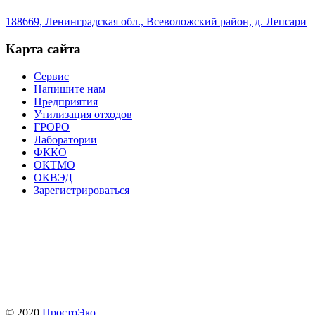
188669, Ленинградская обл., Всеволожский район, д. Лепсари
Карта сайта
Сервис
Напишите нам
Предприятия
Утилизация отходов
ГРОРО
Лаборатории
ФККО
ОКТМО
ОКВЭД
Зарегистрироваться
© 2020
ПростоЭко